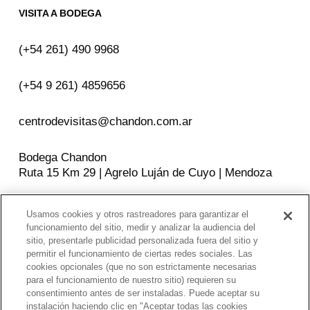
VISITA A BODEGA
(+54 261) 490 9968
(+54 9 261) 4859656
centrodevisitas@chandon.com.ar
Bodega Chandon
Ruta 15 Km 29 | Agrelo Luján de Cuyo | Mendoza
Usamos cookies y otros rastreadores para garantizar el
SEGUINOS EN
funcionamiento del sitio, medir y analizar la audiencia del
sitio, presentarle publicidad personalizada fuera del sitio y
Facebook
Instagram
YouTube
permitir el funcionamiento de ciertas redes sociales. Las
cookies opcionales (que no son estrictamente necesarias
para el funcionamiento de nuestro sitio) requieren su
consentimiento antes de ser instaladas. Puede aceptar su
POLITICAS DE PRIVACIDAD
instalación haciendo clic en "Aceptar todas las cookies