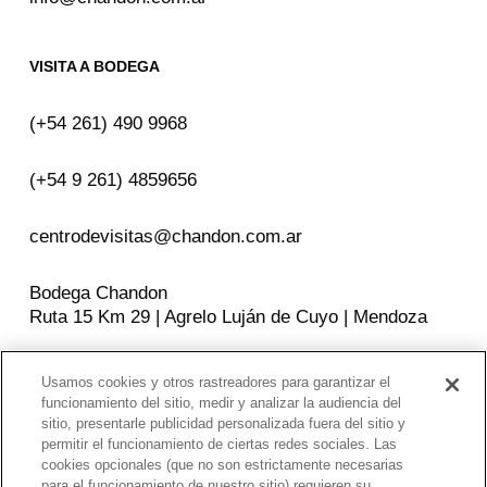
VISITA A BODEGA
(+54 261) 490 9968
(+54 9 261) 4859656
centrodevisitas@chandon.com.ar
Bodega Chandon
Ruta 15 Km 29 | Agrelo Luján de Cuyo | Mendoza
Usamos cookies y otros rastreadores para garantizar el
SEGUINOS EN
funcionamiento del sitio, medir y analizar la audiencia del
sitio, presentarle publicidad personalizada fuera del sitio y
Facebook
Instagram
YouTube
permitir el funcionamiento de ciertas redes sociales. Las
cookies opcionales (que no son estrictamente necesarias
para el funcionamiento de nuestro sitio) requieren su