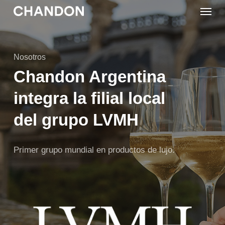
Skip
Menu
to
main
content
Nosotros
Chandon Argentina
integra la filial local
del grupo LVMH
Primer grupo mundial en productos de lujo.