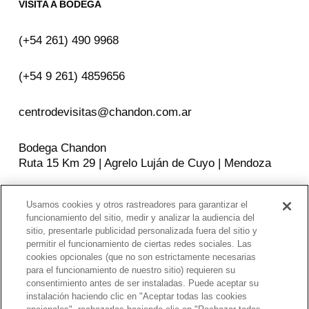
VISITA A BODEGA
(+54 261) 490 9968
(+54 9 261) 4859656
centrodevisitas@chandon.com.ar
Bodega Chandon
Ruta 15 Km 29 | Agrelo Luján de Cuyo | Mendoza
Usamos cookies y otros rastreadores para garantizar el
SEGUINOS EN
funcionamiento del sitio, medir y analizar la audiencia del
sitio, presentarle publicidad personalizada fuera del sitio y
Facebook
Instagram
YouTube
permitir el funcionamiento de ciertas redes sociales. Las
cookies opcionales (que no son estrictamente necesarias
para el funcionamiento de nuestro sitio) requieren su
consentimiento antes de ser instaladas. Puede aceptar su
POLITICAS DE PRIVACIDAD
instalación haciendo clic en "Aceptar todas las cookies