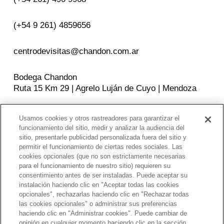
(+54 9 261) 4859656
centrodevisitas@chandon.com.ar
Bodega Chandon
Ruta 15 Km 29 | Agrelo Luján de Cuyo | Mendoza
Usamos cookies y otros rastreadores para garantizar el
SEGUINOS EN
funcionamiento del sitio, medir y analizar la audiencia del
sitio, presentarle publicidad personalizada fuera del sitio y
Facebook
Instagram
YouTube
permitir el funcionamiento de ciertas redes sociales. Las
cookies opcionales (que no son estrictamente necesarias
para el funcionamiento de nuestro sitio) requieren su
consentimiento antes de ser instaladas. Puede aceptar su
POLITICAS DE PRIVACIDAD
instalación haciendo clic en "Aceptar todas las cookies
opcionales", rechazarlas haciendo clic en "Rechazar todas
Beber con moderación. Prohibida su venta a
las cookies opcionales" o administrar sus preferencias
menores de 18 años. El abuso de alcohol es
haciendo clic en "Administrar cookies". Puede cambiar de
peligroso para la salud. Chandon Argentina apoya el
opinión en cualquier momento haciendo clic en la sección