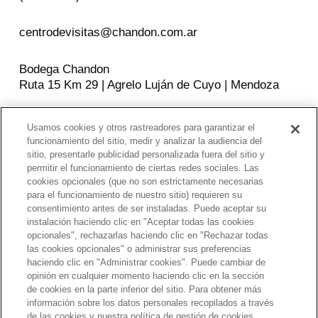
centrodevisitas@chandon.com.ar
Bodega Chandon
Ruta 15 Km 29 | Agrelo Luján de Cuyo | Mendoza
Usamos cookies y otros rastreadores para garantizar el
SEGUINOS EN
funcionamiento del sitio, medir y analizar la audiencia del
sitio, presentarle publicidad personalizada fuera del sitio y
Facebook
Instagram
YouTube
permitir el funcionamiento de ciertas redes sociales. Las
cookies opcionales (que no son estrictamente necesarias
para el funcionamiento de nuestro sitio) requieren su
consentimiento antes de ser instaladas. Puede aceptar su
POLITICAS DE PRIVACIDAD
instalación haciendo clic en "Aceptar todas las cookies
opcionales", rechazarlas haciendo clic en "Rechazar todas
Beber con moderación. Prohibida su venta a
las cookies opcionales" o administrar sus preferencias
menores de 18 años. El abuso de alcohol es
haciendo clic en "Administrar cookies". Puede cambiar de
peligroso para la salud. Chandon Argentina apoya el
opinión en cualquier momento haciendo clic en la sección
de cookies en la parte inferior del sitio. Para obtener más
consumo responsable a través de Moët Hennessy,
información sobre los datos personales recopilados a través
miembro del
SpiritsEUROPE
,
DISCUS
,
CEEV
,
de las cookies y nuestra política de gestión de cookies,