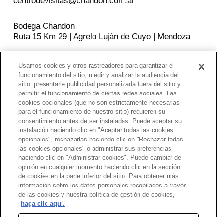
centrodevisitas@chandon.com.ar
Bodega Chandon
Ruta 15 Km 29 | Agrelo Luján de Cuyo | Mendoza
Usamos cookies y otros rastreadores para garantizar el
SEGUINOS EN
funcionamiento del sitio, medir y analizar la audiencia del
sitio, presentarle publicidad personalizada fuera del sitio y
Facebook
Instagram
YouTube
permitir el funcionamiento de ciertas redes sociales. Las
cookies opcionales (que no son estrictamente necesarias
para el funcionamiento de nuestro sitio) requieren su
consentimiento antes de ser instaladas. Puede aceptar su
POLITICAS DE PRIVACIDAD
instalación haciendo clic en "Aceptar todas las cookies
opcionales", rechazarlas haciendo clic en "Rechazar todas
Beber con moderación. Prohibida su venta a
las cookies opcionales" o administrar sus preferencias
menores de 18 años. El abuso de alcohol es
haciendo clic en "Administrar cookies". Puede cambiar de
peligroso para la salud. Chandon Argentina apoya el
opinión en cualquier momento haciendo clic en la sección
consumo responsable a través de Moët Hennessy,
de cookies en la parte inferior del sitio. Para obtener más
información sobre los datos personales recopilados a través
miembro del
SpiritsEUROPE
,
DISCUS
,
CEEV
,
de las cookies y nuestra política de gestión de cookies,
Entreprise & Prevention
haga clic aquí.
Aviso sobre privacidad y Cookies