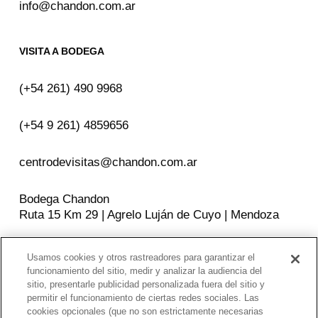
info@chandon.com.ar
VISITA A BODEGA
(+54 261) 490 9968
(+54 9 261) 4859656
centrodevisitas@chandon.com.ar
Bodega Chandon
Ruta 15 Km 29 | Agrelo Luján de Cuyo | Mendoza
Usamos cookies y otros rastreadores para garantizar el
SEGUINOS EN
funcionamiento del sitio, medir y analizar la audiencia del
sitio, presentarle publicidad personalizada fuera del sitio y
Facebook
Instagram
YouTube
permitir el funcionamiento de ciertas redes sociales. Las
cookies opcionales (que no son estrictamente necesarias