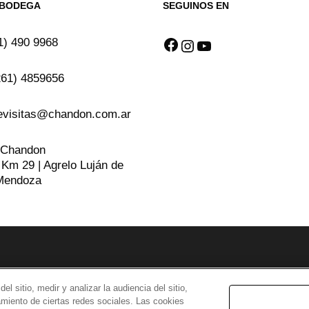
A BODEGA
SEGUINOS EN
Facebook
Instagram
YouTube
1) 490 9968
261) 4859656
evisitas@chandon.com.ar
 Chandon
 Km 29 | Agrelo Luján de
Mendoza
 sitio, medir y analizar la audiencia del sitio,
namiento de ciertas redes sociales. Las cookies