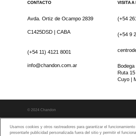
CONTACTO
VISITA 
Avda. Ortiz de Ocampo 2839
(+54 26
C1425DSD | CABA
(+54 9 
centrod
(+54 11) 4121 8001
info@chandon.com.ar
Bodega
Ruta 15
Cuyo | 
© 2024 Chandon
Usamos cookies y otros rastreadores para garantizar el funcionamiento del
presentarle publicidad personalizada fuera del sitio y permitir el funcio